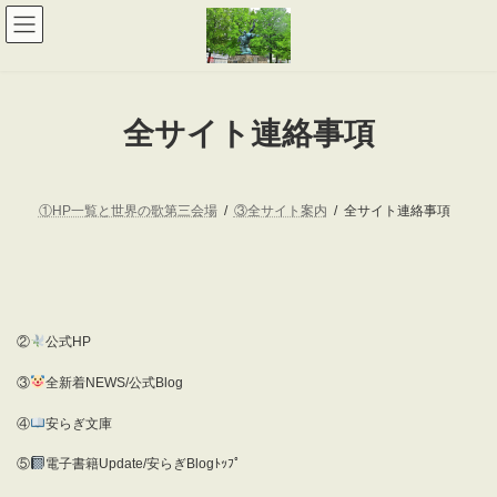
コ
ナ
ン
ビ
テ
ゲ
ン
ー
ツ
シ
へ
ョ
全サイト連絡事項
ス
ン
キ
に
ッ
移
プ
動
①HP一覧と世界の歌第三会場
③全サイト案内
全サイト連絡事項
②
公式HP
③
全新着NEWS/公式Blog
④
安らぎ文庫
⑤
電子書籍Update/安らぎBlogﾄｯﾌﾟ