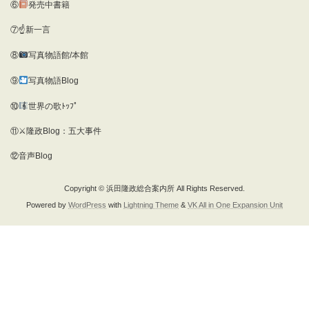
⑥
発売中書籍
⑦☝新一言
⑧
写真物語館/本館
⑨
写真物語Blog
⑩
世界の歌ﾄｯﾌﾟ
⑪⚔隆政Blog：五大事件
⑫音声Blog
Copyright © 浜田隆政総合案内所 All Rights Reserved.
Powered by
WordPress
with
Lightning Theme
&
VK All in One Expansion Unit