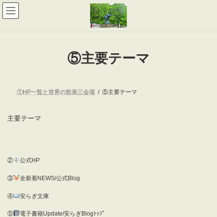
コ
ナ
ン
ビ
テ
ゲ
ン
ー
ツ
シ
へ
ョ
⑤主要テーマ
ス
ン
キ
に
ッ
移
プ
動
①HP一覧と世界の歌第三会場
⑤主要テーマ
主要テーマ
②
公式HP
③
全新着NEWS/公式Blog
④
安らぎ文庫
⑤
電子書籍Update/安らぎBlogﾄｯﾌﾟ