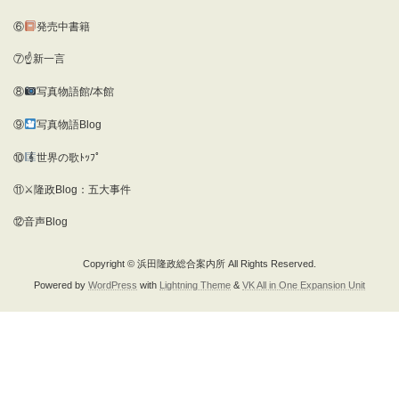
⑥
発売中書籍
⑦☝新一言
⑧
写真物語館/本館
⑨
写真物語Blog
⑩
世界の歌ﾄｯﾌﾟ
⑪⚔隆政Blog：五大事件
⑫音声Blog
Copyright © 浜田隆政総合案内所 All Rights Reserved.
Powered by
WordPress
with
Lightning Theme
&
VK All in One Expansion Unit