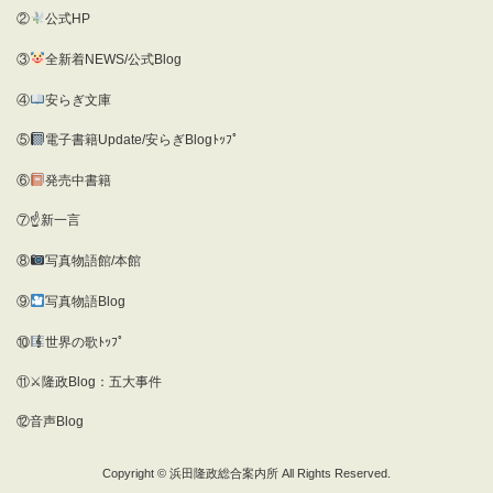
②
公式HP
③
全新着NEWS/公式Blog
④
安らぎ文庫
⑤
電子書籍Update/安らぎBlogﾄｯﾌﾟ
⑥
発売中書籍
⑦☝新一言
⑧
写真物語館/本館
⑨
写真物語Blog
⑩
世界の歌ﾄｯﾌﾟ
⑪⚔隆政Blog：五大事件
⑫音声Blog
Copyright © 浜田隆政総合案内所 All Rights Reserved.