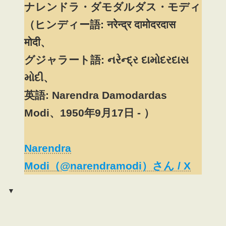
ナレンドラ・ダモダルダス・モディ
（ヒンディー語: नरेन्द्र दामोदरदास
मोदी、
グジャラート語: નરેન્દ્ર દામોદરદાસ
મોદી、
英語: Narendra Damodardas
Modi、1950年9月17日 - ）
Narendra
Modi（@narendramodi）さん / X
▼